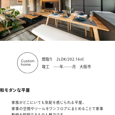
間取り 2LDK/202.16㎡
竣工 ----年.-----月 大阪市
和モダンな平屋
家族がどこにいても気配を感じられる平屋。
家事の空間やツールをワンフロアにまとめることで家事
動線を短縮できるのも魅力です。