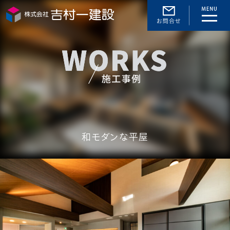
toggle
naviga
和モダンな平屋