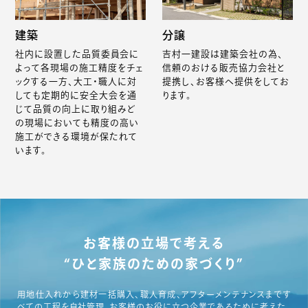
建築
分譲
社内に設置した品質委員会に
吉村一建設は建築会社の為、
よって各現場の施工精度をチェ
信頼のおける販売協力会社と
ックする一方、大工・職人に対
提携し、お客様へ提供をしてお
しても定期的に安全大会を通
ります。
じて品質の向上に取り組みど
の現場においても精度の高い
施工ができる環境が保たれて
います。
お客様の立場で考える
“ひと家族のための家づくり”
用地仕入れから建材一括購入、職人育成、アフターメンテナンスまです
べての工程を自社管理。お客様のお役に立つ企業であるために考えた、