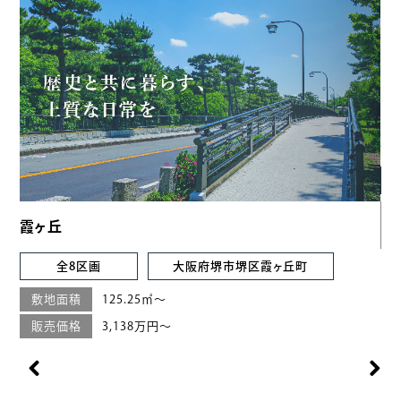
霞ヶ丘
東
全8区画
大阪府堺市堺区霞ヶ丘町
敷地面積
125.25㎡〜
販売価格
3,138万円〜
Previous
Next