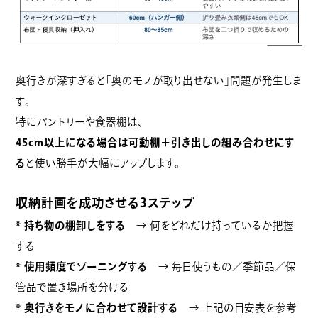
奥行きが深すぎると「奥のモノが取り出せない」問題が発生しま
す。
特にパントリーや食器棚は、
45cm以上になる場合は可動棚＋引き出しの組み合わせにす
る
と使い勝手が大幅にアップします。
収納計画を成功させる3ステップ
* 持ち物の棚卸しをする
→ 何をどれだけ持っているか把握
する
* 使用頻度でゾーニングする
→ 毎日使うもの／季節品／保
管品で置き場所を分ける
* 奥行きをモノに合わせて設計する
→ 上記の目安表を参考