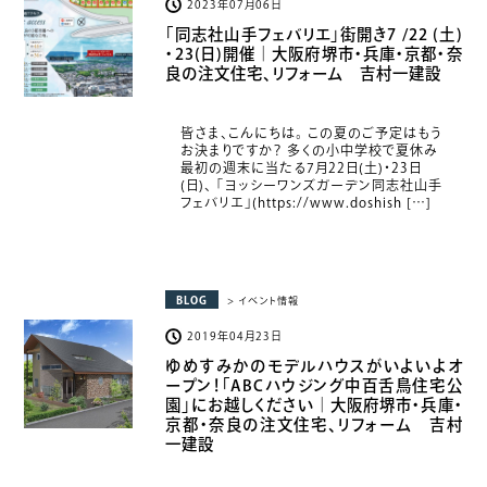
2023年07月06日
「同志社山手フェバリエ」街開き7 /22 (土)
・23(日)開催｜大阪府堺市・兵庫・京都・奈
良の注文住宅、リフォーム 吉村一建設
皆さま、こんにちは。 この夏のご予定はもう
お決まりですか？ 多くの小中学校で夏休み
最初の週末に当たる7月22日(土)・23日
(日)、 「ヨッシーワンズガーデン同志社山手
フェバリエ」(https://www.doshish […]
BLOG
> イベント情報
2019年04月23日
ゆめすみかのモデルハウスがいよいよオ
ープン！「ABCハウジング中百舌鳥住宅公
園」にお越しください｜大阪府堺市・兵庫・
京都・奈良の注文住宅、リフォーム 吉村
一建設