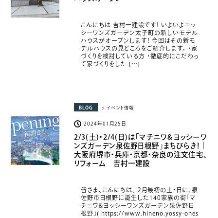
こんにちは 吉村一建設です！ いよいよヨッ
シーワンズガーデン太子町の新しいモデル
ハウスがオープンします！ 今回はその新モ
デルハウスの見どころをご紹介します。 ・家
づくりを検討している方 ・徹底的にこだわっ
て家づくりをした […]
BLOG
> イベント情報
2024年01月25日
2/3(土)・2/4(日)は「マチニワ&ヨッシーワ
ンズガーデン泉佐野日根野」まちびらき！｜
大阪府堺市・兵庫・京都・奈良の注文住宅、
リフォーム 吉村一建設
皆さま、こんにちは。 2月最初の土・日に、泉
佐野市日根野に誕生した140家族の街「マ
チニワ&ヨッシーワンズガーデン泉佐野日
根野」( https://www.hineno.yossy-ones