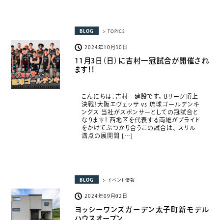
BLOG
> TOPICS
2024年10月30日
11月3日（日）に吉村一冠試合が開催され
ます！！
こんにちは、吉村一建設です。 Bリーグ頂上
決戦！大阪エヴェッサ vs 琉球ゴールデンキ
ングス 当社がスポンサーとしての冠試合と
なります！ 西地区を代表する両雄がプライド
をかけてぶつかり合うこの試合は、 スリル
満点の展開間 […]
BLOG
> イベント情報
2024年09月02日
ヨッシーワンズガーデン太子町新モデル
ハウスオープン