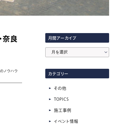
・奈良
月間アーカイブ
月
間
ア
いのノウハウ
カテゴリー
ー
カ
その他
イ
TOPICS
ブ
施工事例
イベント情報