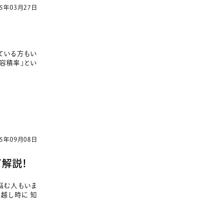
25年03月27日
ている方もい
容積率」とい
25年09月08日
解説！
悩む人もいま
っ越し時に 知