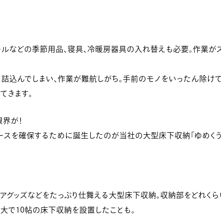
ールなどの季節用品、寝具、冷暖房器具の入れ替えも必要。作業が
う詰込んでしまい、作業が難航しがち。手前のモノをいったん除け
てきます。
界が！
ースを確保するために誕生したのが当社の大型床下収納「ゆめくう
トドアグッズなどをたっぷり仕舞える大型床下収納。収納部をどれく
大で10帖の床下収納を設置したことも。