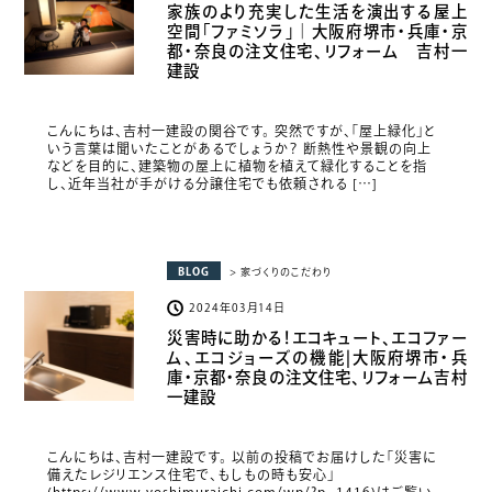
家族のより充実した生活を演出する屋上
空間「ファミソラ」｜大阪府堺市・兵庫・京
都・奈良の注文住宅、リフォーム 吉村一
建設
こんにちは、吉村一建設の関谷です。 突然ですが、「屋上緑化」と
いう言葉は聞いたことがあるでしょうか？ 断熱性や景観の向上
などを目的に、建築物の屋上に植物を植えて緑化することを指
し、近年当社が手がける分譲住宅でも依頼される […]
BLOG
> 家づくりのこだわり
2024年03月14日
災害時に助かる！エコキュート、エコファー
ム、エコジョーズの機能|大阪府堺市・兵
庫・京都・奈良の注文住宅、リフォーム吉村
一建設
こんにちは、吉村一建設です。 以前の投稿でお届けした「災害に
備えたレジリエンス住宅で、もしもの時も安心」
(https://www.yoshimuraichi.com/wp/?p=1416)はご覧い