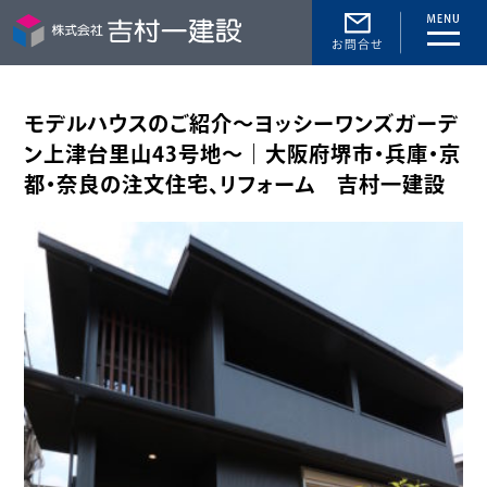
toggle
naviga
モデルハウスのご紹介〜ヨッシーワンズガーデ
ン上津台里山43号地〜｜大阪府堺市・兵庫・京
都・奈良の注文住宅、リフォーム 吉村一建設