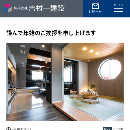
toggle
naviga
謹んで年始のご挨拶を申し上げます
BLOG
> その他
2023年01月05日