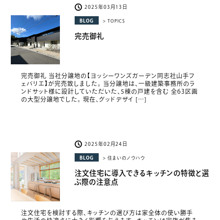
2025年03月13日
BLOG
> TOPICS
完売御礼
完売御礼 当社分譲地の【ヨッシーワンズガーデン同志社山手フ
ェバリエ】が完売致しました。 当分譲地は、一級建築事務所のラ
ンドサット様に設計していただいた、5棟の戸建を含む 全63区画
の大型分譲地でした。 現在、グッドデザイ […]
2025年02月24日
BLOG
> 住まいのノウハウ
注文住宅に導入できるキッチンの特徴と選
ぶ際の注意点
注文住宅を検討する際、キッチンの選び方は家全体の使い勝手