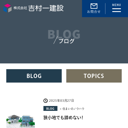
toggle
naviga
BLOG
TOPICS
2025年03月27日
BLOG
> 住まいのノウハウ
狭小地でも諦めない！