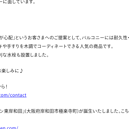
ーに面しています。
スが心配」というお客さまへのご提案として、バルコニーには耐久性
ッキや手すりを木調でコーディネートできる人気の商品です。
利な水栓も設置しました。
お楽しみに♪
ら！
com/contact
ン東岸和田」(大阪府岸和田市極楽寺町)が誕生いたしました。こ
den.com/