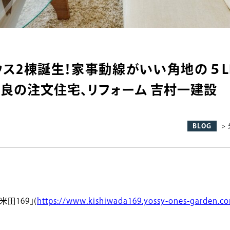
ス2棟誕生！家事動線がいい角地の５L
奈良の注文住宅、リフォーム 吉村一建設
BLOG
>
田169」(
https://www.kishiwada169.yossy-ones-garden.c