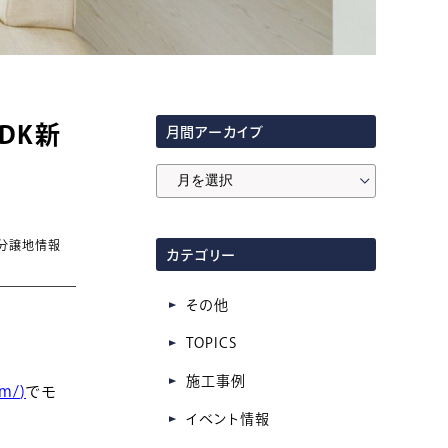
DK新
月間アーカイブ
月
間
ア
 分譲地情報
カテゴリー
ー
カ
その他
イ
TOPICS
ブ
施工事例
om/
)
でモ
イベント情報