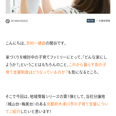
BLOG
> 分譲地情報
2019年02月26日
こんにちは、
吉村一建設
の関谷です。
家づくりを検討中の子育てファミリーにとって、「どんな家にし
ようか？」ということはもちろんのこと、
これから暮らす街の子
育て支援制度はどうなっているのか？
も気になるところ。
そこで今回は、地域情報シリーズの第1弾として、当社分譲地
（城山台・梅美台）のある
京都府木津川市の子育て支援につい
てご紹介
したいと思います！