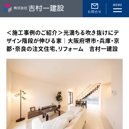
toggle
naviga
＜施工事例のご紹介＞光満ちる吹き抜けにデ
ザイン階段が伸びる家｜大阪府堺市・兵庫・京
都・奈良の注文住宅、リフォーム 吉村一建設