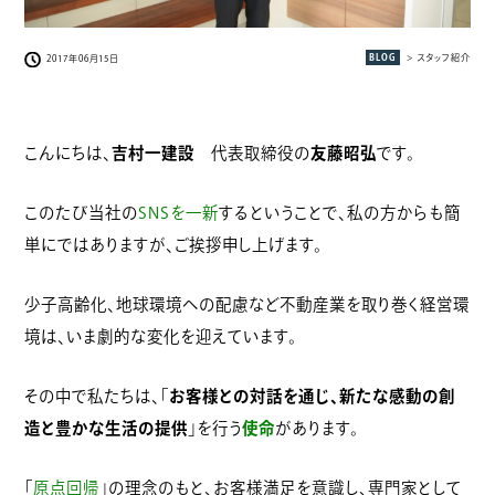
BLOG
> スタッフ紹介
2017年06月15日
こんにちは、
吉村一建設
代表取締役の
友藤昭弘
です。
このたび当社の
SNSを一新
するということで、私の方からも簡
単にではありますが、ご挨拶申し上げます。
少子高齢化、地球環境への配慮など不動産業を取り巻く経営環
境は、いま劇的な変化を迎えています。
その中で私たちは、「
お客様との対話を通じ、新たな感動の創
造と豊かな生活の提供
」を行う
使命
があります。
「
原点回帰
」の理念のもと、お客様満足を意識し、専門家として