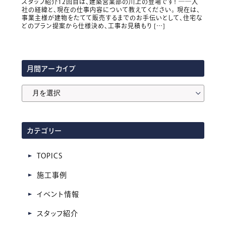
スタッフ紹介12回目は、建築営業部の川上の登場です！ ――入
社の経緯と、現在の仕事内容について教えてください。 現在は、
事業主様が建物をたてて販売するまでのお手伝いとして、住宅な
どのプラン提案から仕様決め、工事お見積もり […]
月間アーカイブ
月
間
ア
カテゴリー
ー
カ
TOPICS
イ
施工事例
ブ
イベント情報
スタッフ紹介