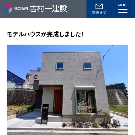
toggle
naviga
モデルハウスが完成しました！