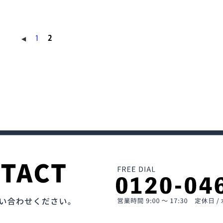
1
2
◀︎