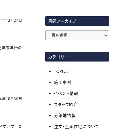
24年12月27日
月間アーカイブ
月
間
を年末年始の
ア
カテゴリー
ー
カ
TOPICS
イ
施工事例
ブ
イベント情報
24年10月30日
スタッフ紹介
分譲地情報
がスポンサーと
注文・企画住宅について