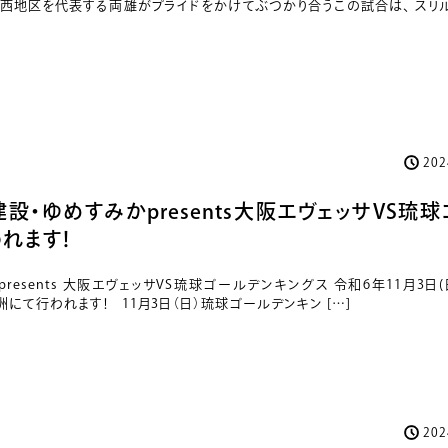
 西地区を代表する両雄がプライドをかけてぶつかり合うこの試合は、 スリ
20
一建設・ゆめすみかpresents大阪エヴェッサVS琉
れます！
sents 大阪エヴェッサVS琉球ゴールデンキングス 令和6年11月3日(日)14
洲にて行われます！ 11月3日（日）琉球ゴールデンキン […]
20