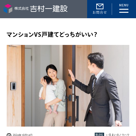
toggle
naviga
マンションVS戸建てどっちがいい？
BLOG
> 住まいのノウハウ
2024年10月14日