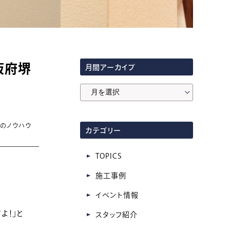
阪府堺
月間アーカイブ
月
間
ア
いのノウハウ
カテゴリー
ー
カ
TOPICS
イ
施工事例
ブ
イベント情報
よ！」と
スタッフ紹介