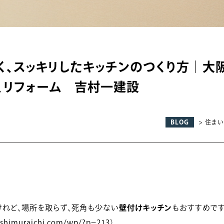
すく、スッキリしたキッチンのつくり方｜大
、リフォーム 吉村一建設
BLOG
> 住ま
けれど、場所を取らず、死角も少ない
壁付けキッチン
もおすすめです
oshimuraichi.com/wp/?p=213
）