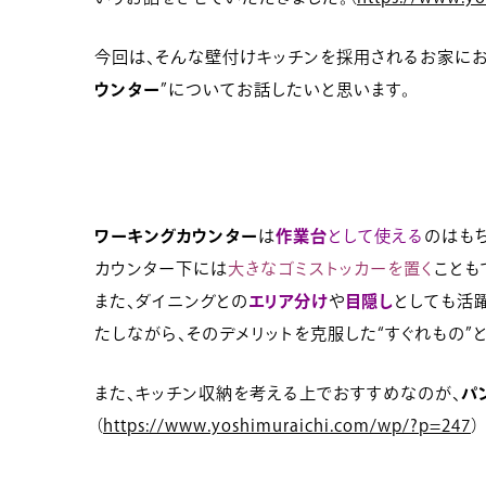
今回は、そんな壁付けキッチンを採用されるお家におhttp://yo
ウンター
”についてお話したいと思います。
ワーキングカウンター
は
作業台
として使える
のはも
カウンター下には
大きなゴミストッカーを置く
ことも
また、ダイニングとの
エリア分け
や
目隠し
としても活
たしながら、そのデメリットを克服した“すぐれもの”
また、キッチン収納を考える上でおすすめなのが、
パ
（
https://www.yoshimuraichi.com/wp/?p=247
）