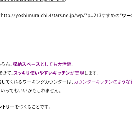
shimuraichi.4stars.ne.jp/wp/?p=213すすめの“
ワー
ちろん、
収納スペース
としても大活躍
。
できて、
スッキリ使いやすいキッチン
が実現
します。
躍してくれるワーキングカウンターは、
カウンターキッチンのような
といってもいいかもしれません。
ントリー
をつくることです。