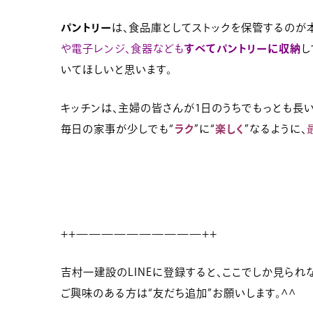
パントリー
は、食品庫としてストックを保管するのが
や電子レンジ、食器なども
すべてパントリーに収納
し
いてほしいと思います。
キッチンは、主婦の皆さんが1日のうちでもっとも長
毎日の家事が少しでも“
ラク
”に“
楽しく
”なるように、
++——————————++
吉村一建設のLINEに登録すると、ここでしか見られな
ご興味のある方は“友だち追加”お願いします。^^