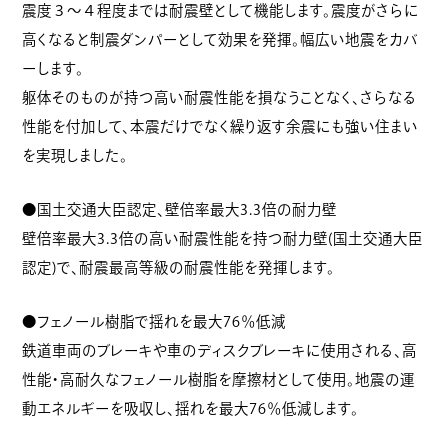
震度３～４程度までは耐震壁として機能します。震度がさらに
高くなると制震ダンパーとして効果を発揮。幅広い地震をカバ
ーします。
躯体そのものが持つ高い耐震性能を損なうことなく、さらなる
性能を付加して、本震だけでなく繰り返す余震にも強い住まい
を実現しました。
●国土交通大臣認定、壁倍率最大3.3倍の耐力壁
壁倍率最大3.3倍の高い耐震性能を持つ耐力壁(国土交通大臣
認定)で、耐震最高等級の耐震性能を発揮します。
●フェノール樹脂で揺れを最大76％低減
鉄道車両のブレーキや車のディスクブレーキに使用される、高
性能・高耐久なフェノール樹脂を摩擦材として使用。地震の運
動エネルギーを吸収し、揺れを最大76％低減します。