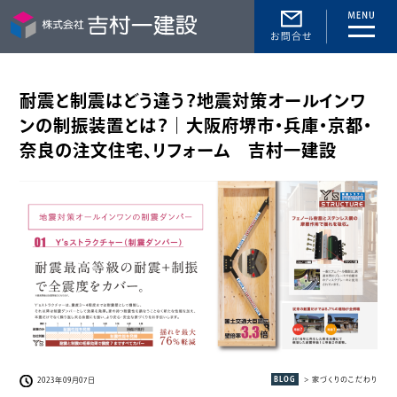
toggle
naviga
耐震と制震はどう違う？地震対策オールインワ
ンの制振装置とは？｜大阪府堺市・兵庫・京都・
奈良の注文住宅、リフォーム 吉村一建設
BLOG
> 家づくりのこだわり
2023年09月07日