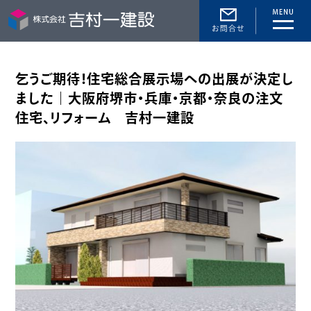
toggle
naviga
乞うご期待！住宅総合展示場への出展が決定し
ました｜大阪府堺市・兵庫・京都・奈良の注文
住宅、リフォーム 吉村一建設