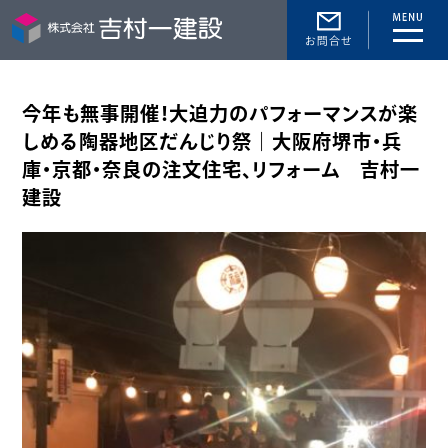
toggle
naviga
今年も無事開催！大迫力のパフォーマンスが楽
しめる陶器地区だんじり祭｜大阪府堺市・兵
庫・京都・奈良の注文住宅、リフォーム 吉村一
建設