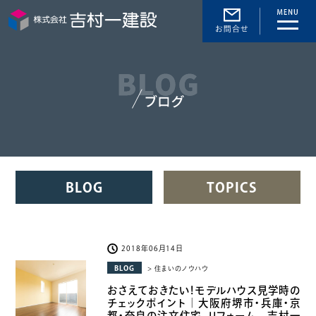
toggle
naviga
BLOG
TOPICS
2018年06月14日
BLOG
> 住まいのノウハウ
おさえておきたい！モデルハウス見学時の
チェックポイント｜大阪府堺市・兵庫・京
都・奈良の注文住宅、リフォーム 吉村一