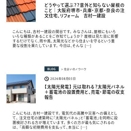
どうやって選ぶ？？意外と知らない屋根の
こと｜大阪府堺市・兵庫・京都・奈良の注
文住宅、リフォーム 吉村一建設
こんにちは、吉村一建設の関谷です。 みなさんは、屋根にもいろ
いろな種類があることをご存知でしょうか？ 屋根は見た目に影響
するだけでなく、雨や風、太陽光などから住まいを守るという重
要な役割を果たしています。 今日は、そんな […]
BLOG
> 住まいのノウハウ
2026年08月03日
【太陽光発電】 元は取れる？太陽光パネル
＋蓄電池の設置費用と、売電・節電の収支
報告
こんにちは、吉村一建設です。 電気代の高騰や災害への備えとし
て、 注文住宅の建築時に「太陽光パネル」と「蓄電池」を同時に設
置検討される方が増えています。 多くの方が最も気にされるの
は、 「高額な初期費用を支払って、本当に […]