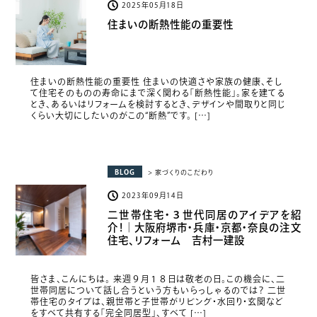
2025年05月18日
住まいの断熱性能の重要性
住まいの断熱性能の重要性 住まいの快適さや家族の健康、そし
て住宅そのものの寿命にまで深く関わる「断熱性能」。家を建てる
とき、あるいはリフォームを検討するとき、デザインや間取りと同じ
くらい大切にしたいのがこの“断熱”です。 […]
BLOG
> 家づくりのこだわり
2023年09月14日
二世帯住宅・３世代同居のアイデアを紹
介！｜大阪府堺市・兵庫・京都・奈良の注文
住宅、リフォーム 吉村一建設
皆さま、こんにちは。 来週９月１８日は敬老の日。この機会に、二
世帯同居について話し合うという方もいらっしゃるのでは？ 二世
帯住宅のタイプは、親世帯と子世帯がリビング・水回り・玄関など
をすべて共有する「完全同居型」、すべて […]