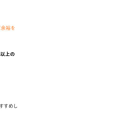
ば余裕を
m以上の
すすめし