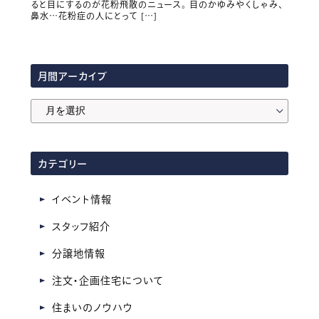
ると目にするのが花粉飛散のニュース。 目のかゆみやくしゃみ、
鼻水…花粉症の人にとって […]
月間アーカイブ
月
間
ア
カテゴリー
ー
カ
イベント情報
イ
スタッフ紹介
ブ
分譲地情報
注文・企画住宅について
住まいのノウハウ