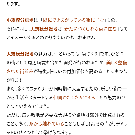
ります。
小規模分譲地
は、「
既にできあがっている街に住む
」もの、
それに対し、
大規模分譲地
は「
新たにつくられる街に住む
」もの
とイメージするとわかりやすいかもしれません。
大規模分譲地
の魅力は、何といっても「街づくり」です。ひとつ
の街として周辺環境も含めた開発が行われるため、
美しく整備
された街並み
が特徴。住まいの付加価値を高めることにもつな
がります。
また、多くのファミリーが同時期に入居するため、新しい街で一
から生活をスタートする
仲間がたくさんできる
ことも魅力のひ
とつといえるでしょう。
ただし、広い敷地が必要な大規模分譲地は郊外で開発される
ことが多く、
駅から離れている
こともしばしば。その点が、デメリ
ットのひとつとして挙げられます。